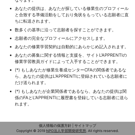
あなたの提供は、あなたが探している修業生のプロフィール
と合致する準備活動をしており免状をもっている志願者に直
ちに転送されます。
数多くの基準に沿って志願者を探すことができます。
志願者の完全なプロフィールにアクセスします。
あなたの修業学習契約は自動的にあらかじめ記入されます。
あなたの募集に関する情報と支援を、サイトL’APPRENTIの
修業学習教員ガイドによって入手することができます。
(*) もしあなたが修業生養成センターCFAの関係者であるな
ら、あなたの提供はL'APPRENTIに登録されている志願者に
だけ送られます。
(*) もしあなたが企業関係者であるなら、あなたの提供は関
係のFAとL'APPRENTIに履歴書を登録している志願者に送ら
れます。
個人情報の保護方針
|
サイトマップ
Copyright © 2019
NPO法人学習開発研究所
.
All rights reserved.