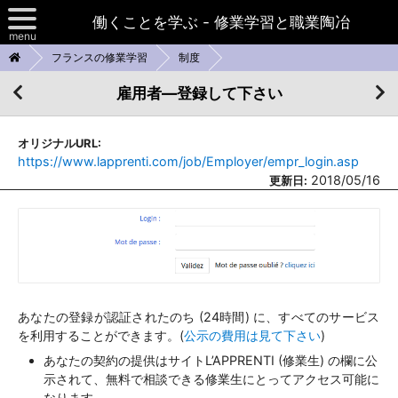
働くことを学ぶ - 修業学習と職業陶冶
menu
フランスの修業学習
制度
日本における修業学習
雇用者―登録して下さい
諸外国の制度
オリジナルURL:
スイスの陶冶の道
お問い合わせ
https://www.lapprenti.com/job/Employer/empr_login.asp
2018/05/16
更新日:
ボローニャプロセス
フランスの修業学習
あなたの登録が認証されたのち (24時間) に、すべてのサービス
を利用することができます。(
公示の費用は見て下さい
)
あなたの契約の提供はサイトL’APPRENTI (修業生) の欄に公
示されて、無料で相談できる修業生にとってアクセス可能に
なります。